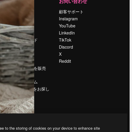
運営
お問い合わせ
料金
顧客サポート
会社概要
Instagram
Reviews
YouTube
採用情報
LinkedIn
検索トレンド
TikTok
ブログ
Discord
イベント
X
Slidesgo
Reddit
コンテンツを販売
する
プレスルーム
magnific.aiをお探し
ですか？
ee to the storing of cookies on your device to enhance site