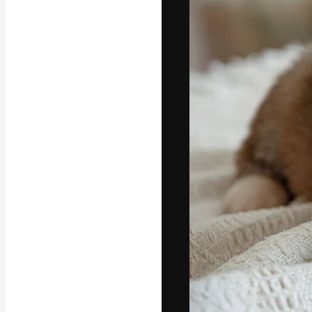
フォント
最高のクリエイ
ットフォーム。
店、スタジオを
います。
日本語
Copyright © 2010-