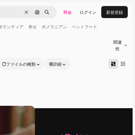
料金
ログイン
新規登録
消去
画像で検索
検索
ボランティア
幸せ
ポメラニアン
ペットフード
関連
性
ファイルの種類
詳細