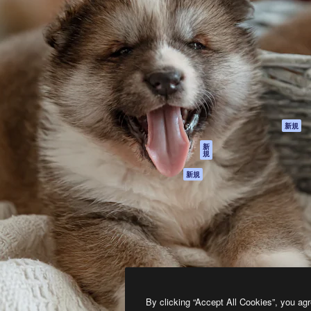
製品
はじめに
ティブ制作を導くためのプラ
Spaces
Academy
クリエイター、企業、代理
AI アシスタント
ドキュメント
含む100万人以上が利用して
AI 画像生成ツール
サポート
AI 動画生成ツール
利用規約
AI 音声合成ツール
プライバシーポリ
シー
ストックコンテン
ツ
オリジナル
新規
Claude/ChatGPT
クッキーポリシー
新
規
向けMCP
トラストセンター
エージェント
アフィリエイト
新規
API
法人向け
モバイルアプリ
すべてのMagnificツ
ール
2026
Freepik Company S.L.U.
無断複写・転載を禁じます
.
By clicking “Accept All Cookies”, you agr