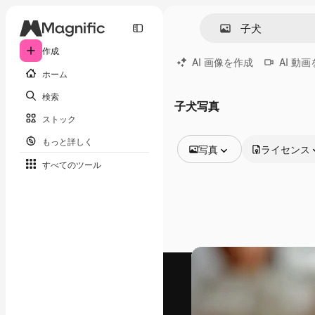
作成
AI 画像を作成
AI 動
ホーム
検索
子犬写真
ストック
もっと詳しく
写真
ライセンス
すべてのツール
全ての画像
ベクトル
イラスト
写真
PSD
テンプレート
モックアップ
動画
映像素材
モーショングラフィックス
動画テンプレート
アイコン
3D モデル