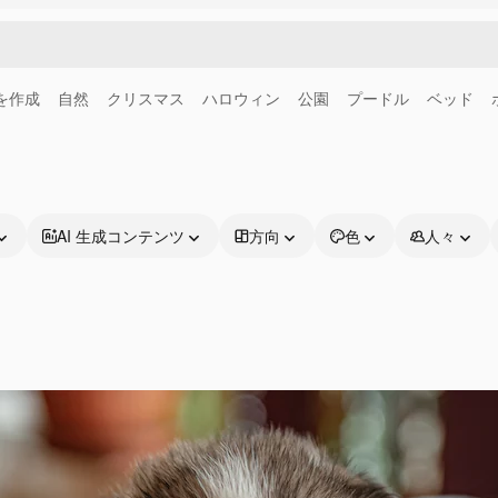
画を作成
自然
クリスマス
ハロウィン
公園
プードル
ベッド
AI 生成コンテンツ
方向
色
人々