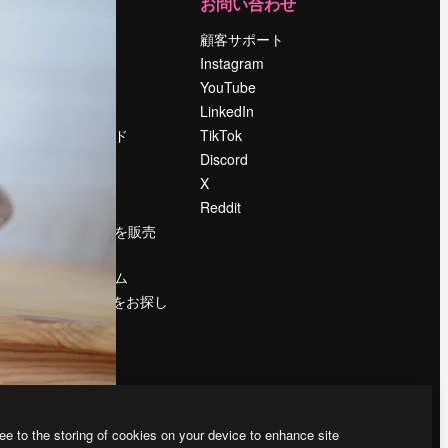
運営
お問い合わせ
料金
顧客サポート
会社概要
Instagram
Reviews
YouTube
採用情報
LinkedIn
検索トレンド
TikTok
ブログ
Discord
イベント
X
Slidesgo
Reddit
コンテンツを販売
する
プレスルーム
magnific.aiをお探し
ですか？
ee to the storing of cookies on your device to enhance site