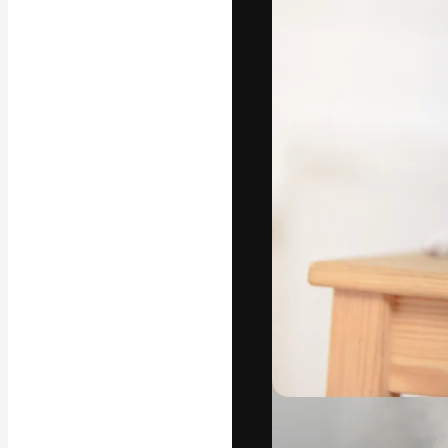
フォント
最高のクリエイ
ットフォーム。
店、スタジオを
います。
日本語
Copyright © 2010-