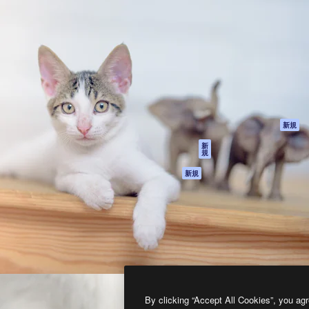
製品
はじめに
ティブ制作を導くためのプラ
Spaces
Academy
クリエイター、企業、代理
AI アシスタント
ドキュメント
含む100万人以上が利用して
AI 画像生成ツール
サポート
AI 動画生成ツール
利用規約
AI 音声合成ツール
プライバシーポリ
シー
ストックコンテン
ツ
オリジナル
新規
Claude/ChatGPT
クッキーポリシー
新
規
向けMCP
トラストセンター
エージェント
アフィリエイト
新規
API
法人向け
モバイルアプリ
すべてのMagnificツ
ール
2026
Freepik Company S.L.U.
無断複写・転載を禁じます
.
By clicking “Accept All Cookies”, you agr