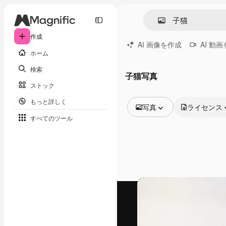
作成
AI 画像を作成
AI 動
ホーム
検索
子猫写真
ストック
もっと詳しく
写真
ライセンス
すべてのツール
全ての画像
ベクトル
イラスト
写真
PSD
テンプレート
モックアップ
動画
映像素材
モーショングラフィックス
動画テンプレート
アイコン
3D モデル