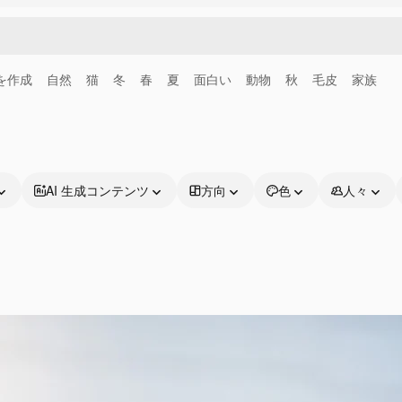
画を作成
自然
猫
冬
春
夏
面白い
動物
秋
毛皮
家族
AI 生成コンテンツ
方向
色
人々