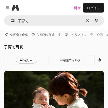
Magnific
料金
ログイン
Close menu
消去
画像で
AI 画像を作成
AI 動画を作成
冬
夏
クリスマス
春
公園
子育て写真
写真
検索フィルター