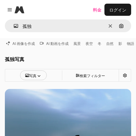
Magnific
料金
ログイン
Close menu
消去
画像で
AI 画像を作成
AI 動画を作成
風景
夜空
冬
自然
影
物語
孤独写真
写真
検索フィルター