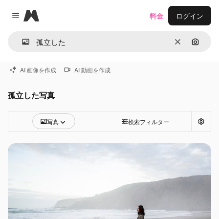
Magnific
料金
ログイン
Close menu
消去
画像で
AI 画像を作成
AI 動画を作成
孤立した写真
写真
検索フィルター