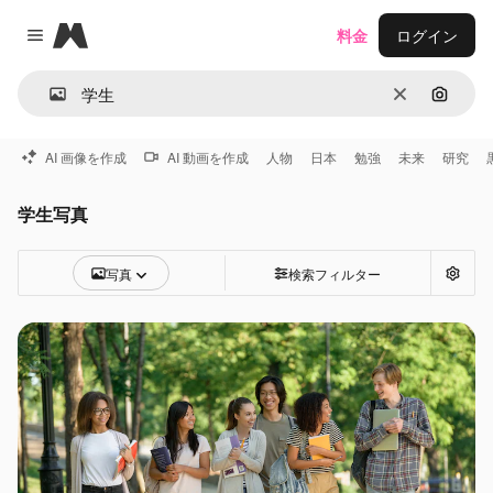
Magnific
料金
ログイン
Close menu
消去
画像で
AI 画像を作成
AI 動画を作成
人物
日本
勉強
未来
研究
学生写真
写真
検索フィルター