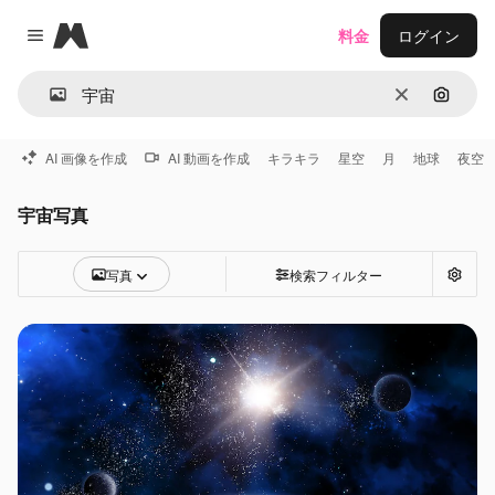
Magnific
料金
ログイン
Close menu
消去
画像で
AI 画像を作成
AI 動画を作成
キラキラ
星空
月
地球
夜空
宇宙写真
写真
検索フィルター