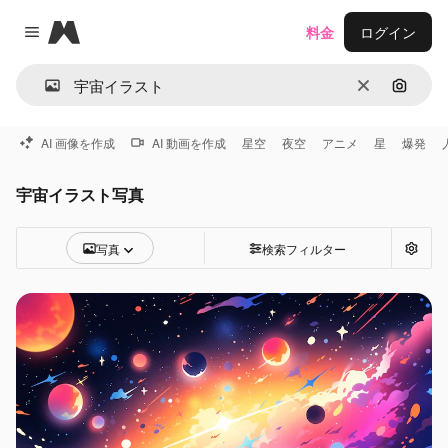
Magnific
料金
ログイン
Close menu
消去
画像で
AI 画像を作成
AI 動画を作成
星空
夜空
アニメ
星
爆発
宇宙イラスト写真
写真
検索フィルター