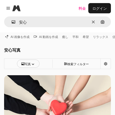
Magnific
料金
ログイン
Close menu
消去
画像で
AI 画像を作成
AI 動画を作成
癒し
平和
希望
リラックス
安心写真
写真
検索フィルター