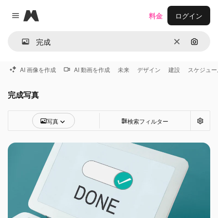
Magnific
料金
ログイン
Close menu
消去
画像で
AI 画像を作成
AI 動画を作成
未来
デザイン
建設
スケジュー
完成写真
写真
検索フィルター