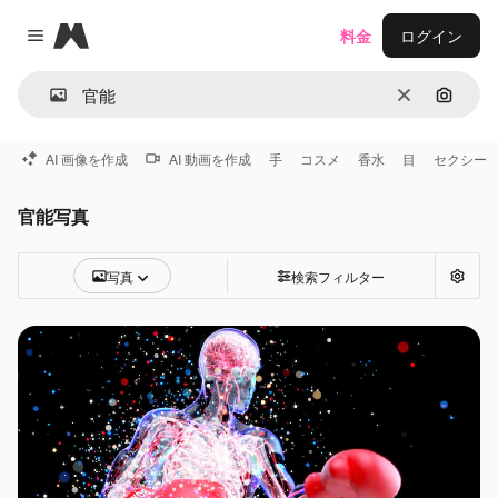
Magnific
料金
ログイン
Close menu
消去
画像で
AI 画像を作成
AI 動画を作成
手
コスメ
香水
目
セクシー
官能写真
写真
検索フィルター