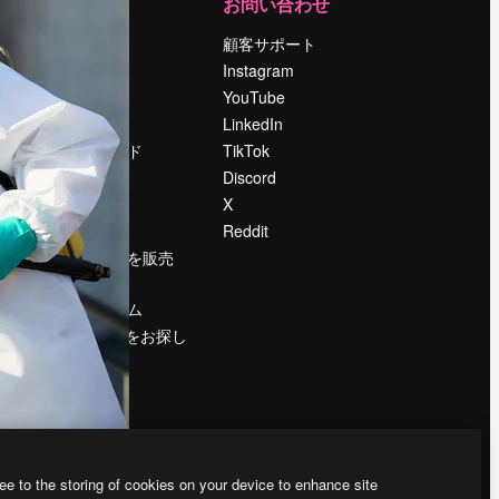
運営
お問い合わせ
料金
顧客サポート
会社概要
Instagram
Reviews
YouTube
採用情報
LinkedIn
検索トレンド
TikTok
ブログ
Discord
イベント
X
Slidesgo
Reddit
コンテンツを販売
する
プレスルーム
magnific.aiをお探し
ですか？
ee to the storing of cookies on your device to enhance site