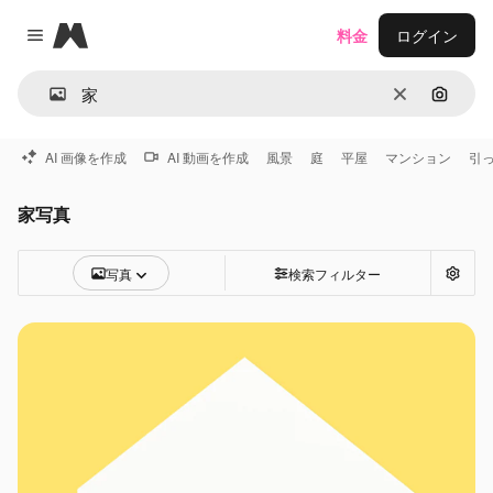
Magnific
料金
ログイン
Close menu
消去
画像で
AI 画像を作成
AI 動画を作成
風景
庭
平屋
マンション
引
家写真
写真
検索フィルター