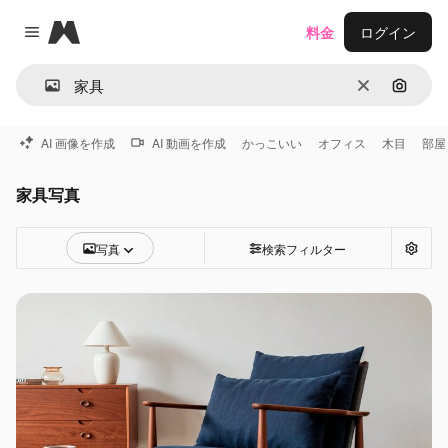
Magnific
料金
ログイン
Close menu
消去
画像で
AI 画像を作成
AI 動画を作成
かっこいい
オフィス
木目
部屋
家具写真
写真
検索フィルター