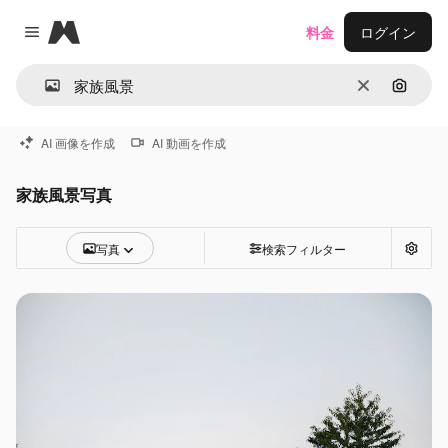
Magnific
料金
ログイン
Close menu
消去
画像で
AI 画像を作成
AI 動画を作成
家族風景写真
写真
検索フィルター