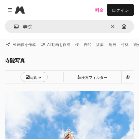
Magnific
料金
ログイン
Close menu
消去
画像で
AI 画像を作成
AI 動画を作成
桜
自然
紅葉
鳥居
竹林
観
寺院写真
写真
検索フィルター