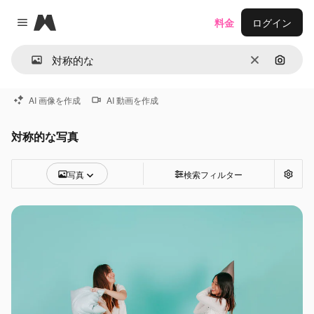
Magnific
料金
ログイン
Close menu
消去
画像で
AI 画像を作成
AI 動画を作成
対称的な写真
写真
検索フィルター