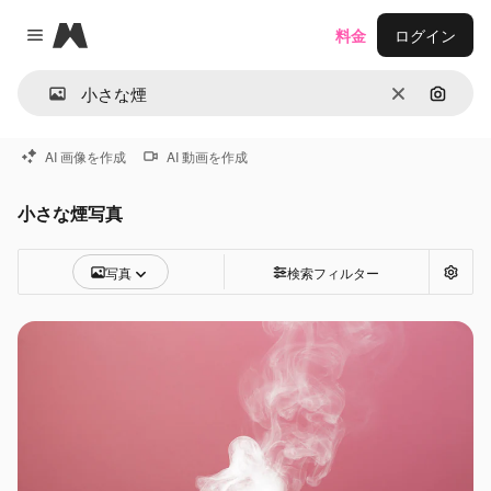
Magnific
料金
ログイン
Close menu
消去
画像で
AI 画像を作成
AI 動画を作成
小さな煙写真
写真
検索フィルター