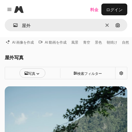
Magnific
料金
ログイン
Close menu
消去
画像で
AI 画像を作成
AI 動画を作成
風景
青空
景色
朝焼け
自然
屋外写真
写真
検索フィルター