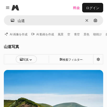
Magnific
料金
ログイン
Close menu
消去
画像で
AI 画像を作成
AI 動画を作成
風景
空
青空
景色
朝焼け
山道写真
写真
検索フィルター