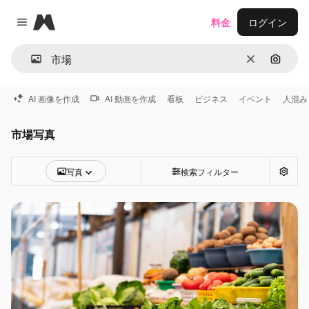
Magnific
料金
ログイン
Close menu
消去
画像で
AI 画像を作成
AI 動画を作成
看板
ビジネス
イベント
人混み
市場写真
写真
検索フィルター