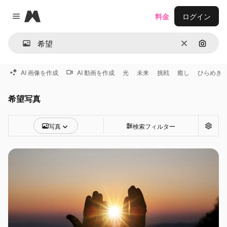
Magnific
料金
ログイン
Close menu
消去
画像で
AI 画像を作成
AI 動画を作成
光
未来
挑戦
癒し
ひらめき
希望写真
写真
検索フィルター