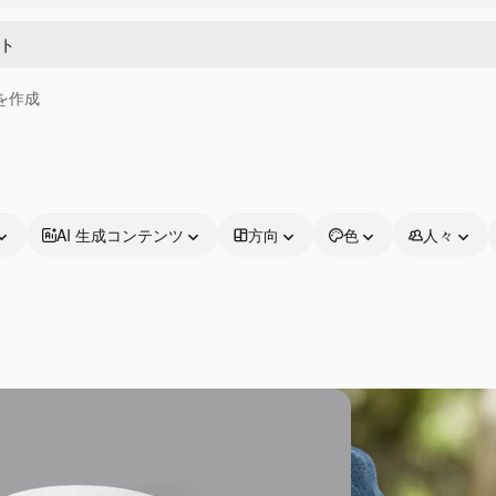
画を作成
AI 生成コンテンツ
方向
色
人々