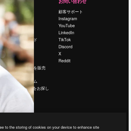
運営
お問い合わせ
料金
顧客サポート
会社概要
Instagram
Reviews
YouTube
採用情報
LinkedIn
検索トレンド
TikTok
ブログ
Discord
イベント
X
Slidesgo
Reddit
コンテンツを販売
する
プレスルーム
magnific.aiをお探し
ですか？
ee to the storing of cookies on your device to enhance site