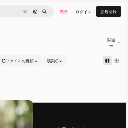
料金
ログイン
新規登録
消去
画像で検索
検索
関連
性
ファイルの種類
詳細