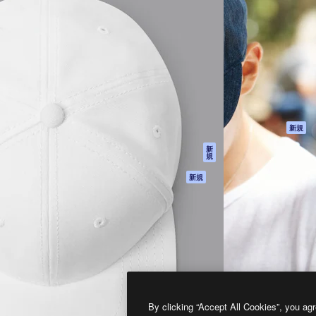
製品
はじめに
ティブ制作を導くためのプラ
Spaces
Academy
クリエイター、企業、代理
AI アシスタント
ドキュメント
含む100万人以上が利用して
AI 画像生成ツール
サポート
AI 動画生成ツール
利用規約
AI 音声合成ツール
プライバシーポリ
シー
ストックコンテン
ツ
オリジナル
新規
Claude/ChatGPT
クッキーポリシー
新
規
向けMCP
トラストセンター
エージェント
アフィリエイト
新規
API
法人向け
モバイルアプリ
すべてのMagnificツ
ール
2026
Freepik Company S.L.U.
無断複写・転載を禁じます
.
By clicking “Accept All Cookies”, you agr