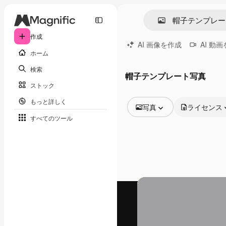
作成
AI 画像を作成
AI 動
ホーム
検索
帽子テンプレート写真
ストック
もっと詳しく
写真
ライセンス
すべてのツール
全ての画像
ベクトル
イラスト
写真
PSD
テンプレート
モックアップ
動画
映像素材
モーショングラフィックス
動画テンプレート
アイコン
3D モデル