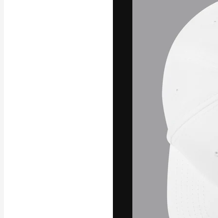
フォント
最高のクリエイ
ットフォーム。
店、スタジオを
います。
日本語
Copyright © 2010-