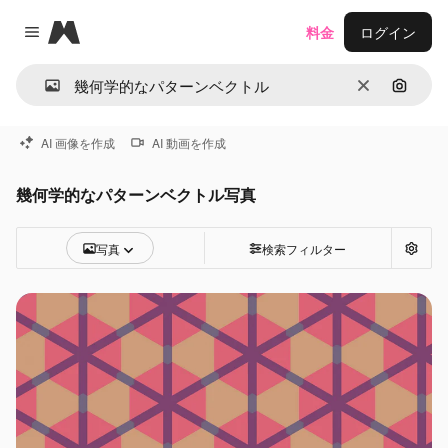
Magnific
料金
ログイン
Close menu
消去
画像で
AI 画像を作成
AI 動画を作成
幾何学的なパターンベクトル写真
写真
検索フィルター