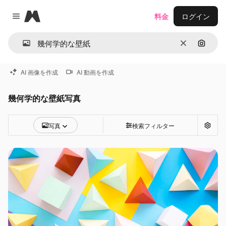
Magnific
料金
ログイン
Close menu
消去
画像で
AI 画像を作成
AI 動画を作成
幾何学的な壁紙写真
写真
検索フィルター