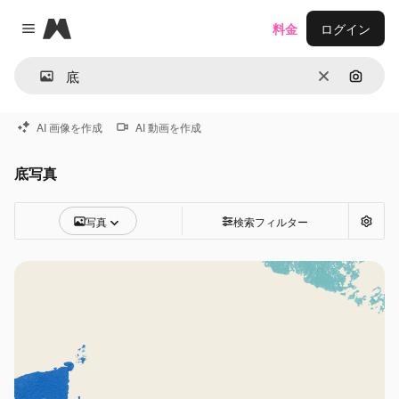
Magnific
料金
ログイン
Close menu
消去
画像で
AI 画像を作成
AI 動画を作成
底写真
写真
検索フィルター