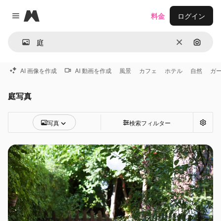
Magnific
料金
ログイン
Close menu
消去
画像で
AI 画像を作成
AI 動画を作成
風景
カフェ
ホテル
自然
ガ
庭写真
写真
検索フィルター