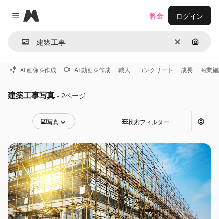
Magnific
料金
ログイン
Close menu
消去
画像で
AI 画像を作成
AI 動画を作成
職人
コンクリート
成長
商業施
建築工事写真
- 2ページ
写真
検索フィルター