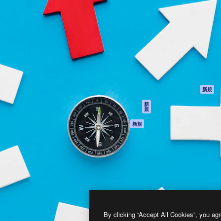
製品
はじめに
ティブ制作を導くためのプラ
Spaces
Academy
クリエイター、企業、代理
AI アシスタント
ドキュメント
含む100万人以上が利用して
AI 画像生成ツール
サポート
AI 動画生成ツール
利用規約
AI 音声合成ツール
プライバシーポリ
シー
ストックコンテン
ツ
オリジナル
新規
Claude/ChatGPT
クッキーポリシー
新
規
向けMCP
トラストセンター
エージェント
アフィリエイト
新規
API
法人向け
モバイルアプリ
すべてのMagnificツ
ール
2026
Freepik Company S.L.U.
無断複写・転載を禁じます
.
By clicking “Accept All Cookies”, you agr