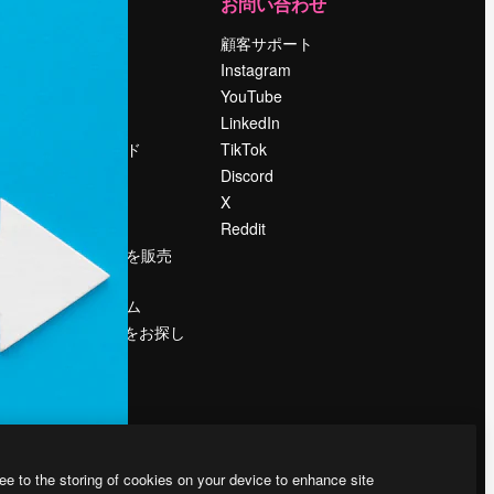
運営
お問い合わせ
料金
顧客サポート
会社概要
Instagram
Reviews
YouTube
採用情報
LinkedIn
検索トレンド
TikTok
ブログ
Discord
イベント
X
Slidesgo
Reddit
コンテンツを販売
する
プレスルーム
magnific.aiをお探し
ですか？
ee to the storing of cookies on your device to enhance site