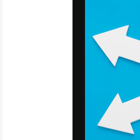
フォント
最高のクリエイ
ットフォーム。
店、スタジオを
います。
日本語
Copyright © 2010-