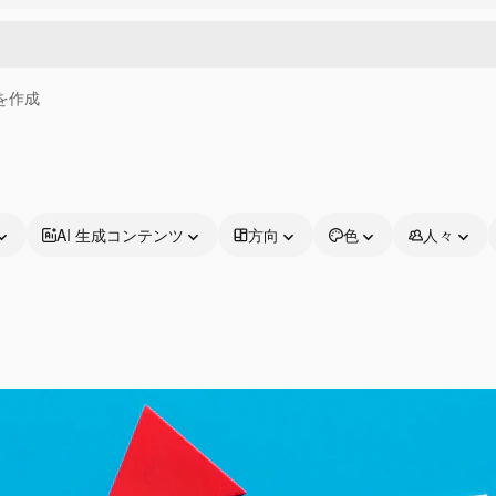
画を作成
AI 生成コンテンツ
方向
色
人々