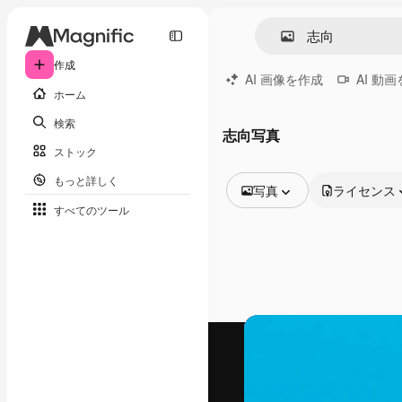
作成
AI 画像を作成
AI 動
ホーム
検索
志向写真
ストック
もっと詳しく
写真
ライセンス
すべてのツール
全ての画像
ベクトル
イラスト
写真
PSD
テンプレート
モックアップ
動画
映像素材
モーショングラフィックス
動画テンプレート
アイコン
3D モデル