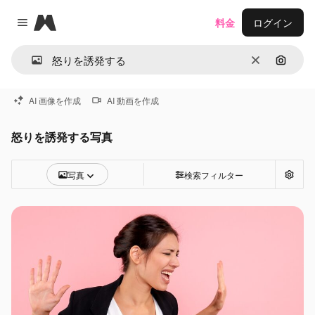
Magnific
料金
ログイン
Close menu
消去
画像で
AI 画像を作成
AI 動画を作成
怒りを誘発する写真
写真
検索フィルター