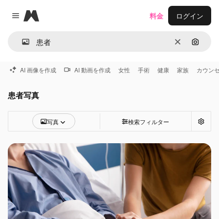
Magnific
料金
ログイン
Close menu
消去
画像で
AI 画像を作成
AI 動画を作成
女性
手術
健康
家族
カウン
患者写真
写真
検索フィルター