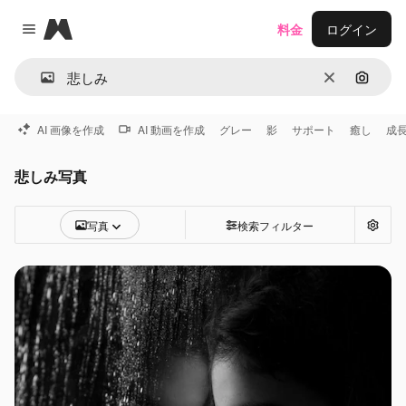
Magnific
料金
ログイン
Close menu
消去
画像で
AI 画像を作成
AI 動画を作成
グレー
影
サポート
癒し
成
悲しみ写真
写真
検索フィルター