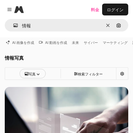
Magnific
料金
ログイン
Close menu
消去
画像で
AI 画像を作成
AI 動画を作成
未来
サイバー
マーケティング
情報写真
写真
検索フィルター