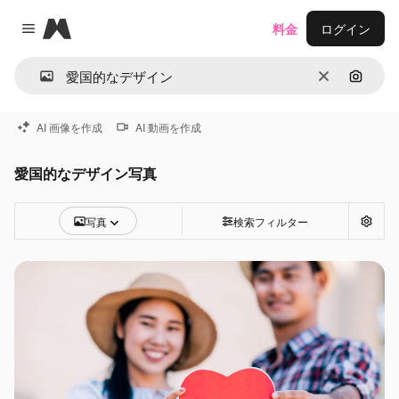
Magnific
料金
ログイン
Close menu
消去
画像で
AI 画像を作成
AI 動画を作成
愛国的なデザイン写真
写真
検索フィルター