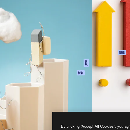
製品
はじめに
ティブ制作を導くためのプラ
Spaces
Academy
クリエイター、企業、代理
AI アシスタント
ドキュメント
含む100万人以上が利用して
AI 画像生成ツール
サポート
AI 動画生成ツール
利用規約
AI 音声合成ツール
プライバシーポリ
シー
ストックコンテン
ツ
オリジナル
新規
Claude/ChatGPT
クッキーポリシー
新
規
向けMCP
トラストセンター
エージェント
アフィリエイト
新規
API
法人向け
モバイルアプリ
すべてのMagnificツ
ール
2026
Freepik Company S.L.U.
無断複写・転載を禁じます
.
By clicking “Accept All Cookies”, you agr