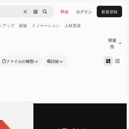
料金
ログイン
新規登録
消去
画像で検索
検索
トアップ
家族
イノベーション
人材育成
関連
性
ファイルの種類
詳細