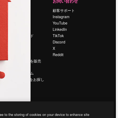
運営
お問い合わせ
料金
顧客サポート
会社概要
Instagram
Reviews
YouTube
採用情報
LinkedIn
検索トレンド
TikTok
ブログ
Discord
イベント
X
Slidesgo
Reddit
コンテンツを販売
する
プレスルーム
magnific.aiをお探し
ですか？
ee to the storing of cookies on your device to enhance site