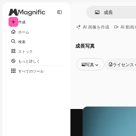
作成
AI 画像を作成
AI 動
ホーム
検索
成長写真
ストック
もっと詳しく
写真
ライセンス
すべてのツール
全ての画像
ベクトル
イラスト
写真
PSD
テンプレート
モックアップ
動画
映像素材
モーショングラフィックス
動画テンプレート
アイコン
3D モデル