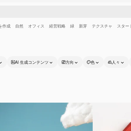
画を作成
自然
オフィス
経営戦略
緑
新芽
テクスチャ
スター
AI 生成コンテンツ
方向
色
人々