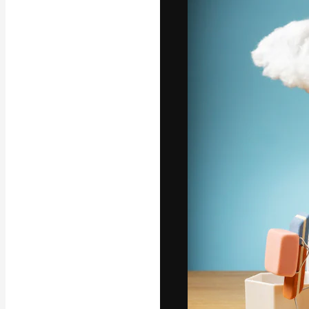
フォント
最高のクリエイ
ットフォーム。
店、スタジオを
います。
日本語
Copyright © 2010-