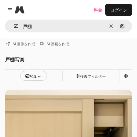
Magnific
料金
ログイン
Close menu
消去
画像で
AI 画像を作成
AI 動画を作成
戸棚写真
写真
検索フィルター