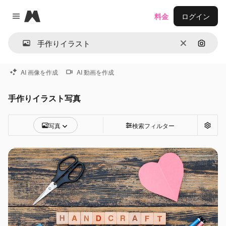
Magnific
料金
ログイン
Close menu
消去
画像で
AI 画像を作成
AI 動画を作成
手作りイラスト写真
写真
検索フィルター