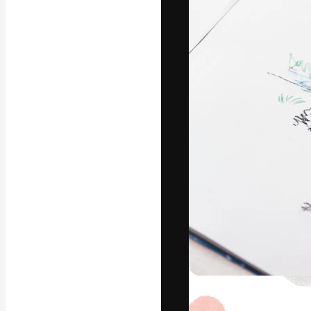
フォント
最高のクリエイ
ットフォーム。
店、スタジオを
います。
日本語
Copyright © 2010-