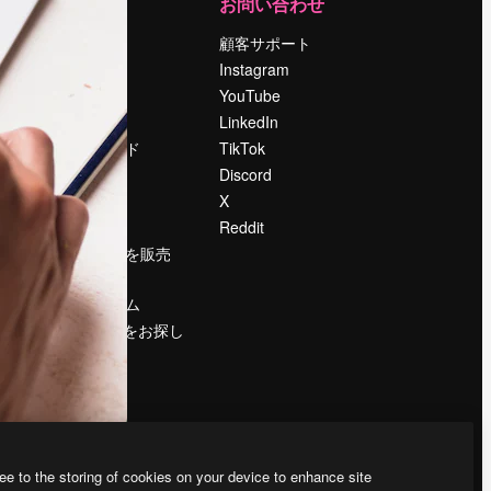
運営
お問い合わせ
料金
顧客サポート
会社概要
Instagram
Reviews
YouTube
採用情報
LinkedIn
検索トレンド
TikTok
ブログ
Discord
イベント
X
Slidesgo
Reddit
コンテンツを販売
する
プレスルーム
magnific.aiをお探し
ですか？
ee to the storing of cookies on your device to enhance site