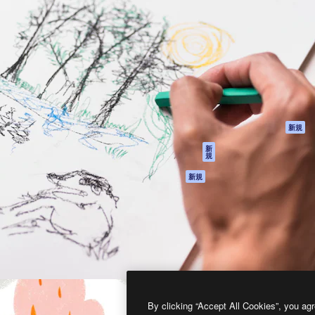
製品
はじめに
ティブ制作を導くためのプラ
Spaces
Academy
クリエイター、企業、代理
AI アシスタント
ドキュメント
含む100万人以上が利用して
AI 画像生成ツール
サポート
AI 動画生成ツール
利用規約
AI 音声合成ツール
プライバシーポリ
シー
ストックコンテン
ツ
オリジナル
新規
Claude/ChatGPT
クッキーポリシー
新
規
向けMCP
トラストセンター
エージェント
アフィリエイト
新規
API
法人向け
モバイルアプリ
すべてのMagnificツ
ール
2026
Freepik Company S.L.U.
無断複写・転載を禁じます
.
By clicking “Accept All Cookies”, you agr