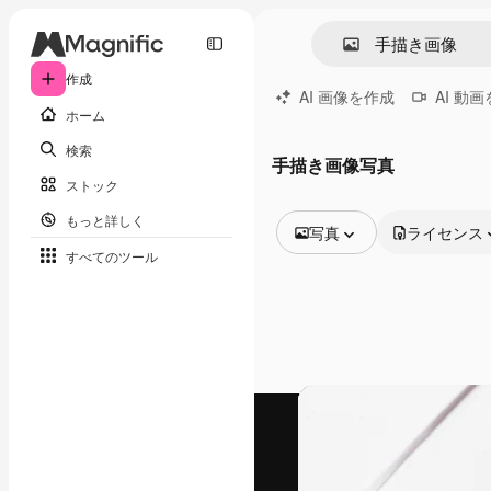
作成
AI 画像を作成
AI 動
ホーム
検索
手描き画像写真
ストック
もっと詳しく
写真
ライセンス
すべてのツール
全ての画像
ベクトル
イラスト
写真
PSD
テンプレート
モックアップ
動画
映像素材
モーショングラフィックス
動画テンプレート
アイコン
3D モデル