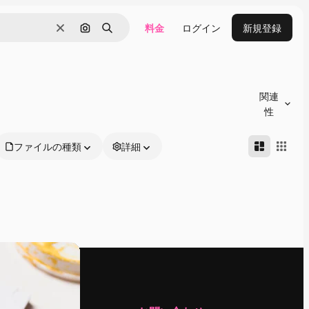
料金
ログイン
新規登録
消去
画像で検索
検索
関連
性
ファイルの種類
詳細