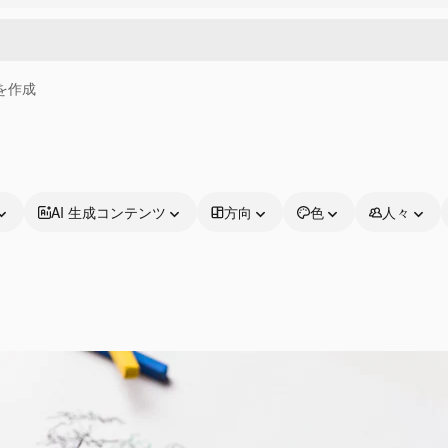
画を作成
AI 生成コンテンツ
方向
色
人々