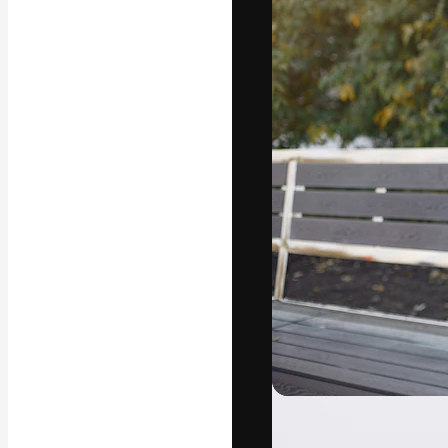
フォント
最高のクリエイ
ットフォーム。
店、スタジオを
います。
日本語
Copyright © 2010-