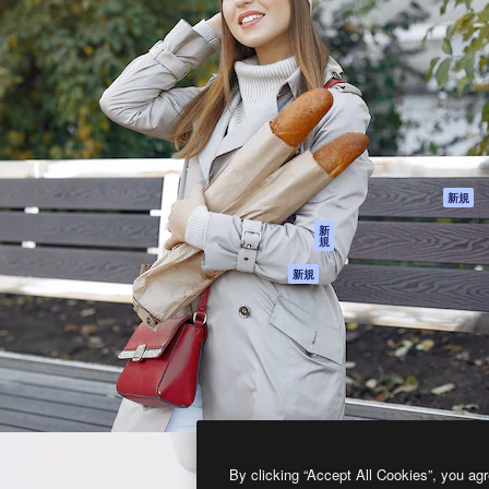
製品
はじめに
ティブ制作を導くためのプラ
Spaces
Academy
クリエイター、企業、代理
AI アシスタント
ドキュメント
含む100万人以上が利用して
AI 画像生成ツール
サポート
AI 動画生成ツール
利用規約
AI 音声合成ツール
プライバシーポリ
シー
ストックコンテン
ツ
オリジナル
新規
Claude/ChatGPT
クッキーポリシー
新
規
向けMCP
トラストセンター
エージェント
アフィリエイト
新規
API
法人向け
モバイルアプリ
すべてのMagnificツ
ール
2026
Freepik Company S.L.U.
無断複写・転載を禁じます
.
By clicking “Accept All Cookies”, you agr