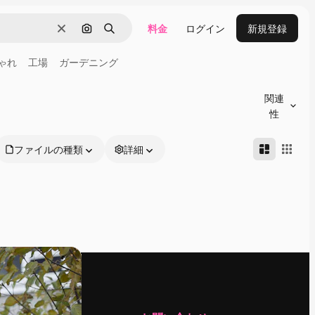
料金
ログイン
新規登録
消去
画像で検索
検索
ゃれ
工場
ガーデニング
関連
性
ファイルの種類
詳細