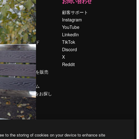
運営
お問い合わせ
料金
顧客サポート
会社概要
Instagram
Reviews
YouTube
採用情報
LinkedIn
検索トレンド
TikTok
ブログ
Discord
イベント
X
Slidesgo
Reddit
コンテンツを販売
する
プレスルーム
magnific.aiをお探し
ですか？
ee to the storing of cookies on your device to enhance site