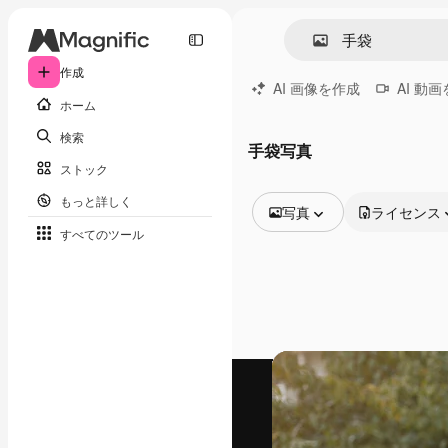
作成
AI 画像を作成
AI 動
ホーム
検索
手袋写真
ストック
もっと詳しく
写真
ライセンス
すべてのツール
全ての画像
ベクトル
イラスト
写真
PSD
テンプレート
モックアップ
動画
映像素材
モーショングラフィックス
動画テンプレート
アイコン
3D モデル