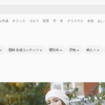
画を作成
オフィス
ゴルフ
背景
手
冬
クリスマス
女性
おし
AI 生成コンテンツ
方向
色
人々