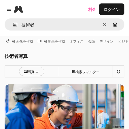
Magnific
料金
ログイン
Close menu
消去
画像で
AI 画像を作成
AI 動画を作成
オフィス
会議
デザイン
ビジネ
技術者写真
写真
検索フィルター