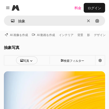
Magnific
料金
ログイン
Close menu
消去
画像で
AI 画像を作成
AI 動画を作成
インテリア
背景
影
デザイン
抽象写真
写真
検索フィルター