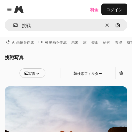
Magnific
料金
ログイン
Close menu
消去
画像で
AI 画像を作成
AI 動画を作成
未来
旅
登山
研究
希望
成
挑戦写真
写真
検索フィルター