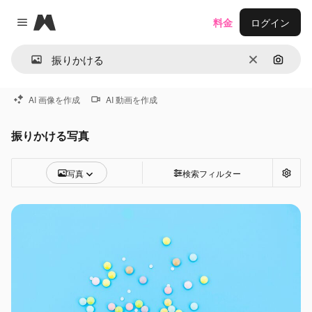
Magnific
料金
ログイン
Close menu
消去
画像で
AI 画像を作成
AI 動画を作成
振りかける写真
写真
検索フィルター