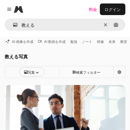
Magnific
料金
ログイン
Close menu
消去
画像で
AI 画像を作成
AI 動画を作成
勉強
ノート
研修
未来
教室
教える写真
写真
検索フィルター