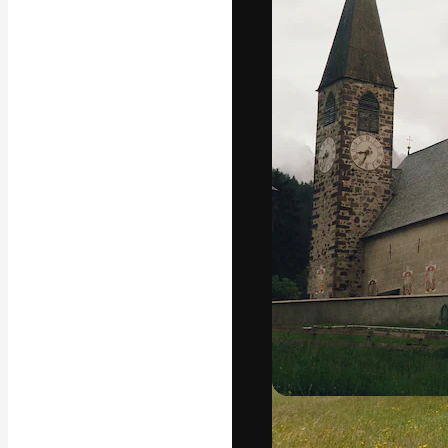
フォント
最高のクリエイ
ットフォーム。
店、スタジオを
います。
日本語
Copyright © 2010-