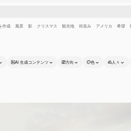
画を作成
風景
影
クリスマス
観光地
街並み
アメリカ
希望
AI 生成コンテンツ
方向
色
人々