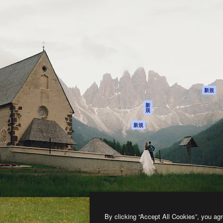
製品
はじめに
ティブ制作を導くためのプラ
Spaces
Academy
クリエイター、企業、代理
AI アシスタント
ドキュメント
含む100万人以上が利用して
AI 画像生成ツール
サポート
AI 動画生成ツール
利用規約
AI 音声合成ツール
プライバシーポリ
シー
ストックコンテン
ツ
オリジナル
新規
Claude/ChatGPT
クッキーポリシー
新
規
向けMCP
トラストセンター
エージェント
アフィリエイト
新規
API
法人向け
モバイルアプリ
すべてのMagnificツ
ール
2026
Freepik Company S.L.U.
無断複写・転載を禁じます
.
By clicking “Accept All Cookies”, you agr