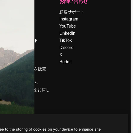
運営
お問い合わせ
料金
顧客サポート
会社概要
Instagram
Reviews
YouTube
採用情報
LinkedIn
検索トレンド
TikTok
ブログ
Discord
イベント
X
Slidesgo
Reddit
コンテンツを販売
する
プレスルーム
magnific.aiをお探し
ですか？
ee to the storing of cookies on your device to enhance site