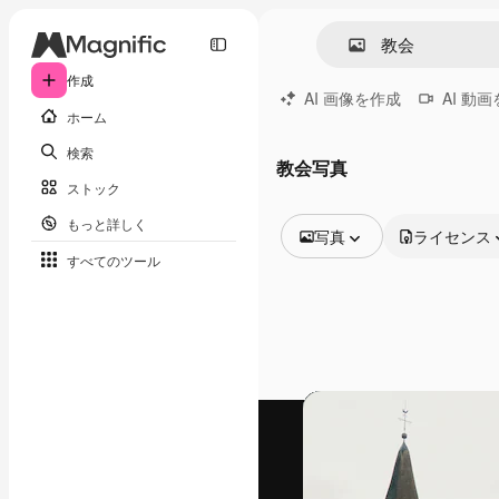
作成
AI 画像を作成
AI 動
ホーム
検索
教会写真
ストック
もっと詳しく
写真
ライセンス
すべてのツール
全ての画像
ベクトル
イラスト
写真
PSD
テンプレート
モックアップ
動画
映像素材
モーショングラフィックス
動画テンプレート
アイコン
3D モデル