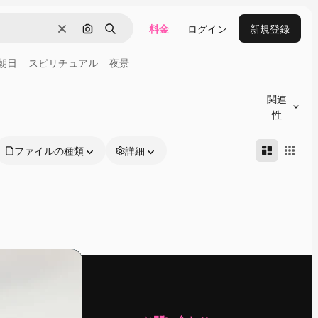
料金
ログイン
新規登録
消去
画像で検索
検索
朝日
スピリチュアル
夜景
関連
性
ファイルの種類
詳細