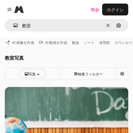
Magnific
料金
ログイン
Close menu
消去
画像で
AI 画像を作成
AI 動画を作成
勉強
ノート
体育館
カウンセリ
教室写真
写真
検索フィルター