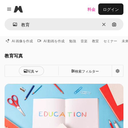
Magnific
料金
ログイン
Close menu
消去
画像で
AI 画像を作成
AI 動画を作成
勉強
音楽
教室
セミナー
未
教育写真
写真
検索フィルター