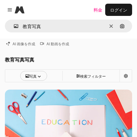
Magnific
料金
ログイン
Close menu
消去
画像で
AI 画像を作成
AI 動画を作成
教育写真写真
写真
検索フィルター