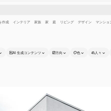
画を作成
インテリア
家族
家
庭
リビング
デザイン
マンショ
AI 生成コンテンツ
方向
色
人々