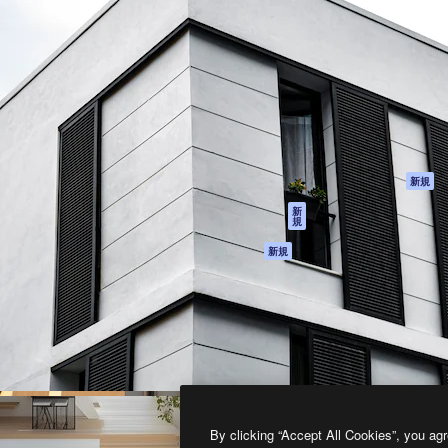
製品
はじめに
ティブ制作を導くためのプラ
Spaces
Academy
クリエイター、企業、代理
AI アシスタント
ドキュメント
含む100万人以上が利用して
AI 画像生成ツール
サポート
AI 動画生成ツール
利用規約
AI 音声合成ツール
プライバシーポリ
シー
ストックコンテン
ツ
オリジナル
新規
Claude/ChatGPT
クッキーポリシー
新
規
向けMCP
トラストセンター
エージェント
アフィリエイト
新規
API
法人向け
モバイルアプリ
すべてのMagnificツ
ール
2026
Freepik Company S.L.U.
無断複写・転載を禁じます
.
By clicking “Accept All Cookies”, you agr