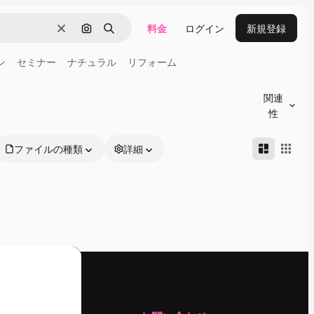
料金
ログイン
新規登録
消去
画像で検索
検索
ン
セミナー
ナチュラル
リフォーム
関連
性
ファイルの種類
詳細