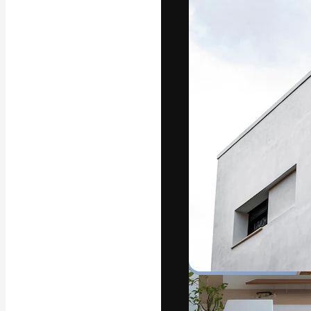
フォント
最高のクリエイ
ットフォーム。
店、スタジオを
います。
日本語
Copyright © 2010-