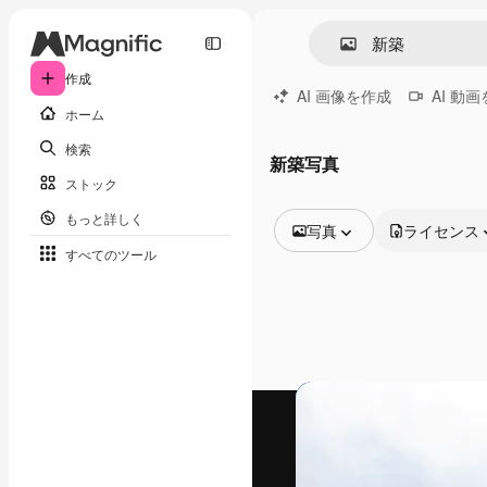
作成
AI 画像を作成
AI 動
ホーム
検索
新築写真
ストック
もっと詳しく
写真
ライセンス
すべてのツール
全ての画像
ベクトル
イラスト
写真
PSD
テンプレート
モックアップ
動画
映像素材
モーショングラフィックス
動画テンプレート
アイコン
3D モデル