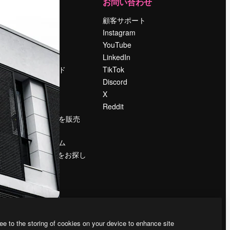
運営
お問い合わせ
料金
顧客サポート
会社概要
Instagram
Reviews
YouTube
採用情報
LinkedIn
検索トレンド
TikTok
ブログ
Discord
イベント
X
Slidesgo
Reddit
コンテンツを販売
する
プレスルーム
magnific.aiをお探し
ですか？
ee to the storing of cookies on your device to enhance site