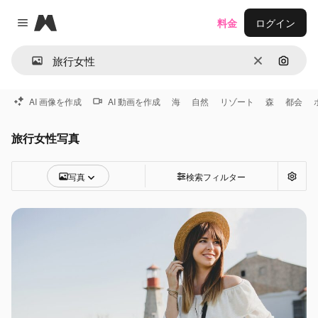
Magnific
料金
ログイン
Close menu
消去
画像で
AI 画像を作成
AI 動画を作成
海
自然
リゾート
森
都会
旅行女性写真
写真
検索フィルター